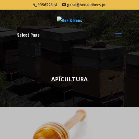
935672814
geral@beeandbees.pt
Select Page
APÍCULTURA