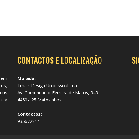
CONTACTOS E LOCALIZAÇÃO
S
 em
Morada:
tos,
Tmais Design Unipessoal Lda.
seus
Av. Comendador Ferreira de Matos, 545
ra a
4450-125 Matosinhos
Contactos:
935672814