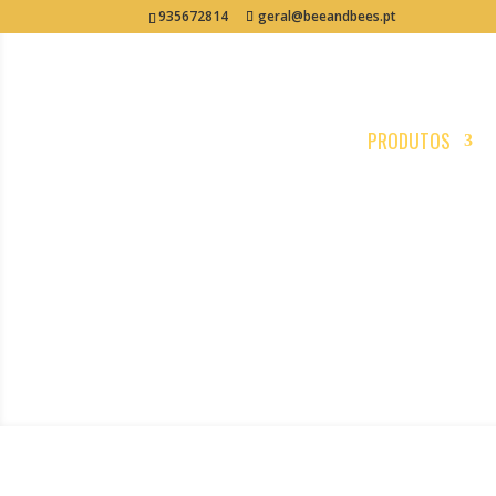
935672814
geral@beeandbees.pt
PRODUTOS