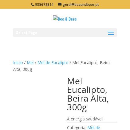
935672814
geral@beeandbees.pt
Select Page
Início
/
Mel
/
Mel de Eucalipto
/ Mel Eucalipto, Beira
Alta, 300g
Mel
Eucalipto,
Beira Alta,
300g
A energia saudável!
Categoria:
Mel de