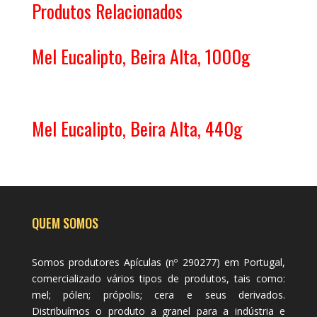
Produtos Relacionados
Mel Eucalipto, Beira Alta, 1000g
Mel Eucalipto, Beira Alta, 440g
QUEM SOMOS
Somos produtores Apículas (nº 290277) em Portugal,
comercializado vários tipos de produtos, tais como:
mel; pólen; própolis; cera e seus derivados.
Distribuímos o produto a granel para a indústria e